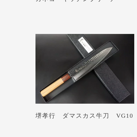
堺孝行 ダマスカス牛刀 VG10