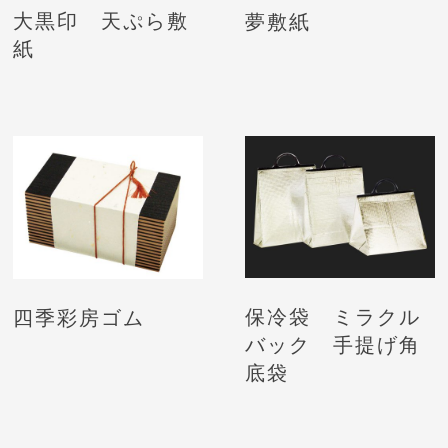
大黒印 天ぷら敷
夢敷紙
紙
保冷袋 ミラクル
四季彩房ゴム
バック 手提げ角
底袋