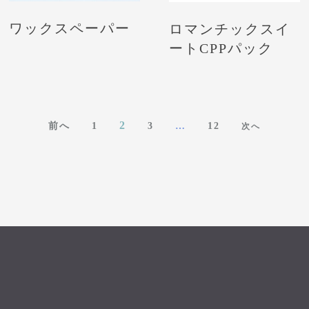
ワックスペーパー
ロマンチックスイ
ートCPPパック
投
2
前へ
1
3
…
12
次へ
稿
の
ペ
ー
ジ
送
り