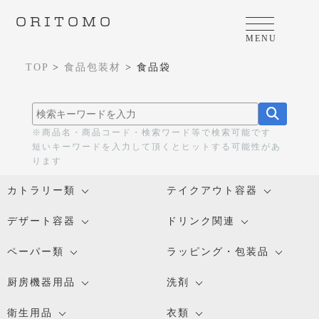
ORITOMO
MENU
TOP
>
食品包装材
>
食品袋
※商品名・商品コード・検索ワード等で検索可能です
短いキーワードを入力して頂くとヒットする可能性があ
ります
カトラリー類
テイクアウト容器
デザート容器
ドリンク関連
ペーパー類
ラッピング・包装品
厨房機器用品
洗剤
衛生用品
衣類