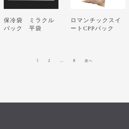
保冷袋 ミラクル
ロマンチックスイ
バック 平袋
ートCPPパック
投
1
2
…
8
次へ
稿
の
ペ
ー
ジ
送
り