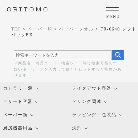
ORITOMO
MENU
TOP
>
ペーパー類
>
ペーパータオル
>
FR-6640 ソフト
パックEX
※商品名・商品コード・検索ワード等で検索可能です
短いキーワードを入力して頂くとヒットする可能性があ
ります
カトラリー類
テイクアウト容器
デザート容器
ドリンク関連
ペーパー類
ラッピング・包装品
厨房機器用品
洗剤