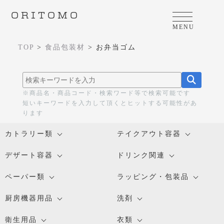
ORITOMO
MENU
TOP
>
食品包装材
>
お弁当ゴム
※商品名・商品コード・検索ワード等で検索可能です
短いキーワードを入力して頂くとヒットする可能性があ
ります
カトラリー類
テイクアウト容器
デザート容器
ドリンク関連
ペーパー類
ラッピング・包装品
厨房機器用品
洗剤
衛生用品
衣類