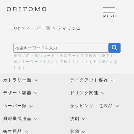
ORITOMO
MENU
TOP
>
ペーパー類
>
ティッシュ
※商品名・商品コード・検索ワード等で検索可能です
短いキーワードを入力して頂くとヒットする可能性があ
ります
カトラリー類
テイクアウト容器
デザート容器
ドリンク関連
ペーパー類
ラッピング・包装品
厨房機器用品
洗剤
衛生用品
衣類