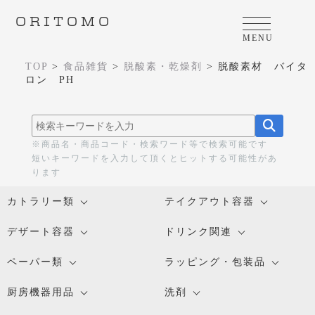
ORITOMO
MENU
TOP
>
食品雑貨
>
脱酸素・乾燥剤
>
脱酸素材 バイタ
ロン PH
※商品名・商品コード・検索ワード等で検索可能です
短いキーワードを入力して頂くとヒットする可能性があ
ります
カトラリー類
テイクアウト容器
デザート容器
ドリンク関連
ペーパー類
ラッピング・包装品
厨房機器用品
洗剤