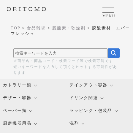
ORITOMO
MENU
TOP
>
食品雑貨
>
脱酸素・乾燥剤
>
脱酸素材 エバー
フレッシュ
※商品名・商品コード・検索ワード等で検索可能です
短いキーワードを入力して頂くとヒットする可能性があ
ります
カトラリー類
テイクアウト容器
デザート容器
ドリンク関連
ペーパー類
ラッピング・包装品
厨房機器用品
洗剤