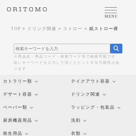
ORITOMO
MENU
TOP
>
ドリンク関連
>
ストロー
>
紙ストロー裸
※商品名・商品コード・検索ワード等で検索可能です
短いキーワードを入力して頂くとヒットする可能性があ
ります
カトラリー類
テイクアウト容器
デザート容器
ドリンク関連
ペーパー類
ラッピング・包装品
厨房機器用品
洗剤
衛生用品
衣類