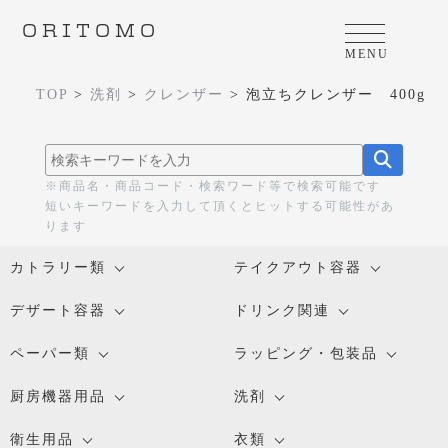
ORITOMO
MENU
TOP
>
洗剤
>
クレンザー
>
泡立ちクレンザー 400g
※商品名・商品コード・検索ワード等で検索可能です
短いキーワードを入力して頂くとヒットする可能性があ
ります
カトラリー類
テイクアウト容器
デザート容器
ドリンク関連
ペーパー類
ラッピング・包装品
厨房機器用品
洗剤
衛生用品
衣類