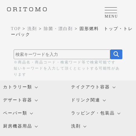
ORITOMO
MENU
TOP
>
洗剤
>
除菌・漂白剤
>
固形燃料 トップ・トレ
ーパック
※商品名・商品コード・検索ワード等で検索可能です
短いキーワードを入力して頂くとヒットする可能性があ
ります
カトラリー類
テイクアウト容器
デザート容器
ドリンク関連
ペーパー類
ラッピング・包装品
厨房機器用品
洗剤