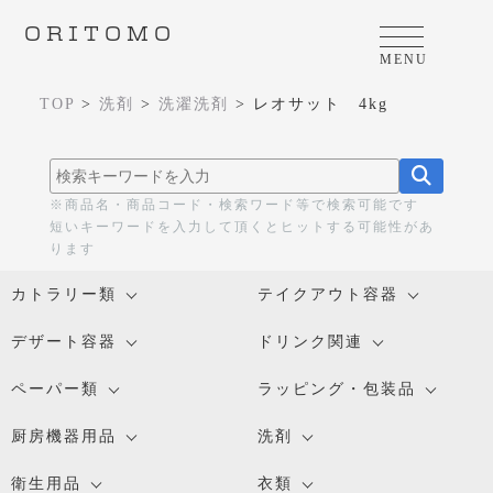
ORITOMO
MENU
TOP
>
洗剤
>
洗濯洗剤
>
レオサット 4kg
※商品名・商品コード・検索ワード等で検索可能です
短いキーワードを入力して頂くとヒットする可能性があ
ります
カトラリー類
テイクアウト容器
デザート容器
ドリンク関連
ペーパー類
ラッピング・包装品
厨房機器用品
洗剤
衛生用品
衣類