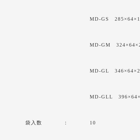
MD-GS 285×64×
MD-GM 324×64×
MD-GL 346×64×
MD-GLL 396×64
袋入数
10