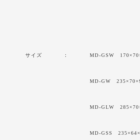
サイズ
MD-GSW 170×70
MD-GW 235×70×
MD-GLW 285×70
MD-GSS 235×64