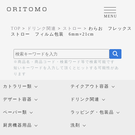
ORITOMO
MENU
TOP
>
ドリンク関連
>
ストロー
>
わらお フレックス
ストロー フィルム包装 6mm×21cm
※商品名・商品コード・検索ワード等で検索可能です
短いキーワードを入力して頂くとヒットする可能性があ
ります
カトラリー類
テイクアウト容器
デザート容器
ドリンク関連
ペーパー類
ラッピング・包装品
厨房機器用品
洗剤