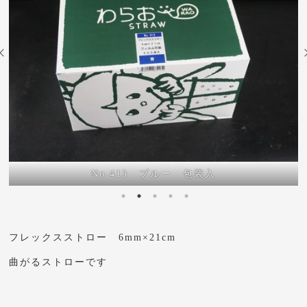
.413 ブルー 包装入
No.
フレックスストロー 6mm×21cm
曲がるストローです